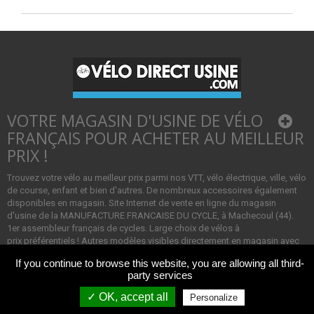
VOTRE MAGASIN D'USINE DE VÉLO
FRANÇAIS POUR ACHETER AU MEILLEUR
PRIX !
Trouvez votre vélo au meilleur prix parmi nos VTT, vélo électrique, ville, vélo
de course, enfant et bien d'autres. De nombreux accessoires également
disponibles en magasin. Site Internet de vente en ligne du magasin
d'usine de la MANUFACTURE FRANCAISE DU CYCLE, à Machecoul (44).
1er assembleur français de cycles. Large choix de vélos à
prix préférentiels ! Autres modèles visibles directement en magasin avec
défauts d'aspects notamment.
If you continue to browse this website, you are allowing all third-
party services
-
-
NOTRE MAGASIN D'USINE
CONDITIONS GENERALES DE VENTE
✓ OK, accept all
Personalize
MENTIONS LEGALES